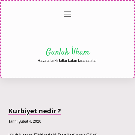
menüyü
Anasayfa
Gizlilik
Yasal
Hakkımızda
aç
Politikası
Uyarı
Günlük İlham
Hayata farklı tatlar katan kısa satırlar.
Kurbiyet nedir ?
Tarih: Şubat 4, 2026