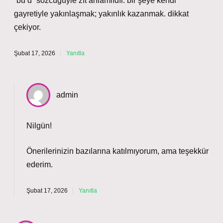
“bu’d” sözcüğüyle zıt anlamlıdır. bir şeye kendi
gayretiyle yakınlaşmak; yakınlık kazanmak. dikkat
çekiyor.
Şubat 17, 2026
Yanıtla
admin
Nilgün!
Önerilerinizin bazılarına katılmıyorum, ama
teşekkür
ederim
.
Şubat 17, 2026
Yanıtla