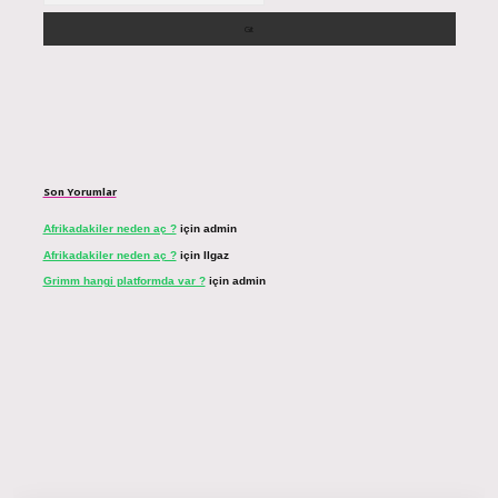
Son Yorumlar
Afrikadakiler neden aç ?
için
admin
Afrikadakiler neden aç ?
için
Ilgaz
Grimm hangi platformda var ?
için
admin
ahis sitesi