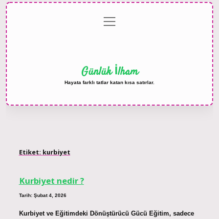
menüyü
Anasayfa
Gizlilik
Yasal
Hakkımızda
aç
Politikası
Uyarı
Günlük İlham
Hayata farklı tatlar katan kısa satırlar.
Etiket:
kurbiyet
Kurbiyet nedir ?
Tarih: Şubat 4, 2026
Kurbiyet ve Eğitimdeki Dönüştürücü Gücü Eğitim, sadece