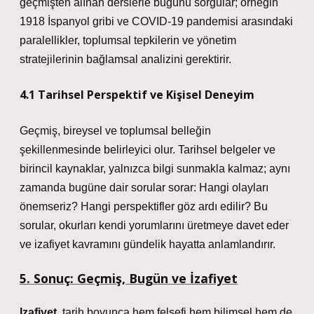
geçmişten alınan derslerle bugünü sorgular; örneğin
1918 İspanyol gribi ve COVID-19 pandemisi arasındaki
paralellikler, toplumsal tepkilerin ve yönetim
stratejilerinin bağlamsal analizini gerektirir.
4.1 Tarihsel Perspektif ve Kişisel Deneyim
Geçmiş, bireysel ve toplumsal belleğin
şekillenmesinde belirleyici olur. Tarihsel belgeler ve
birincil kaynaklar, yalnızca bilgi sunmakla kalmaz; aynı
zamanda bugüne dair sorular sorar: Hangi olayları
önemseriz? Hangi perspektifler göz ardı edilir? Bu
sorular, okurları kendi yorumlarını üretmeye davet eder
ve izafiyet kavramını gündelik hayatta anlamlandırır.
5. Sonuç: Geçmiş, Bugün ve İzafiyet
Izafiyet
, tarih boyunca hem felsefi hem bilimsel hem de