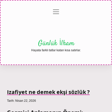
menüyü
Anasayfa
Gizlilik
Yasal
Hakkımızda
aç
Politikası
Uyarı
Günlük İlham
Hayata farklı tatlar katan kısa satırlar.
Izafiyet ne demek ekşi sözlük ?
Tarih: Nisan 22, 2026