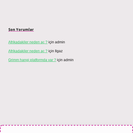
Son Yorumlar
Afrikadakiler neden aç ?
için
admin
Afrikadakiler neden aç ?
için
Ilgaz
Grimm hangi platformda var ?
için
admin
esi