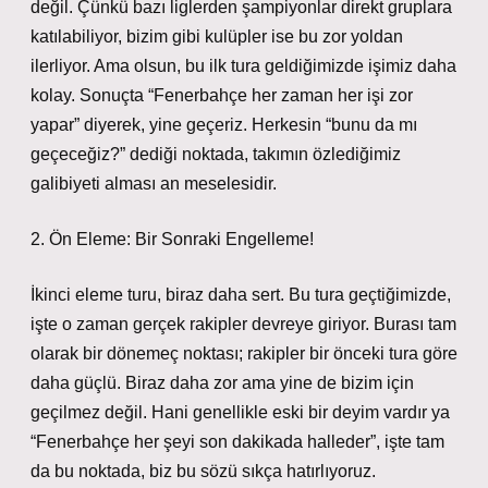
değil. Çünkü bazı liglerden şampiyonlar direkt gruplara
katılabiliyor, bizim gibi kulüpler ise bu zor yoldan
ilerliyor. Ama olsun, bu ilk tura geldiğimizde işimiz daha
kolay. Sonuçta “Fenerbahçe her zaman her işi zor
yapar” diyerek, yine geçeriz. Herkesin “bunu da mı
geçeceğiz?” dediği noktada, takımın özlediğimiz
galibiyeti alması an meselesidir.
2. Ön Eleme: Bir Sonraki Engelleme!
İkinci eleme turu, biraz daha sert. Bu tura geçtiğimizde,
işte o zaman gerçek rakipler devreye giriyor. Burası tam
olarak bir dönemeç noktası; rakipler bir önceki tura göre
daha güçlü. Biraz daha zor ama yine de bizim için
geçilmez değil. Hani genellikle eski bir deyim vardır ya
“Fenerbahçe her şeyi son dakikada halleder”, işte tam
da bu noktada, biz bu sözü sıkça hatırlıyoruz.