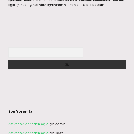
ilgili içerikler yasal süre içerisinde sitemizden kaldırılacaktır.
Arama
Son Yorumlar
Afrikadakiler neden aç ?
için
admin
Afrikadakiler neden aç ?
için
Ilgaz