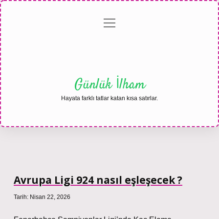
menüyü
Anasayfa
Gizlilik
Yasal
Hakkımızda
aç
Politikası
Uyarı
Günlük İlham
Hayata farklı tatlar katan kısa satırlar.
Avrupa Ligi 924 nasıl eşleşecek ?
Tarih: Nisan 22, 2026