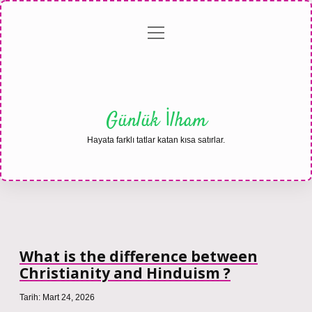
menüyü
Anasayfa
Gizlilik
Yasal
Hakkımızda
aç
Politikası
Uyarı
Günlük İlham
Hayata farklı tatlar katan kısa satırlar.
What is the difference between
Christianity and Hinduism ?
Tarih: Mart 24, 2026