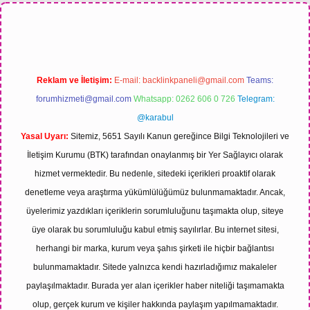
lbet bahis sitesi
Reklam ve İletişim:
E-mail:
backlinkpaneli@gmail.com
Teams:
forumhizmeti@gmail.com
Whatsapp: 0262 606 0 726
Telegram:
@karabul
Yasal Uyarı:
Sitemiz, 5651 Sayılı Kanun gereğince Bilgi Teknolojileri ve
İletişim Kurumu (BTK) tarafından onaylanmış bir Yer Sağlayıcı olarak
hizmet vermektedir. Bu nedenle, sitedeki içerikleri proaktif olarak
denetleme veya araştırma yükümlülüğümüz bulunmamaktadır. Ancak,
üyelerimiz yazdıkları içeriklerin sorumluluğunu taşımakta olup, siteye
üye olarak bu sorumluluğu kabul etmiş sayılırlar. Bu internet sitesi,
herhangi bir marka, kurum veya şahıs şirketi ile hiçbir bağlantısı
bulunmamaktadır. Sitede yalnızca kendi hazırladığımız makaleler
paylaşılmaktadır. Burada yer alan içerikler haber niteliği taşımamakta
olup, gerçek kurum ve kişiler hakkında paylaşım yapılmamaktadır.