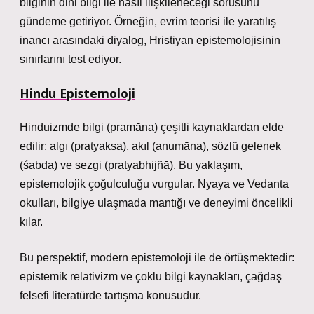
bilginin dini bilgi ile nasıl ilişkileneceği sorusunu
gündeme getiriyor. Örneğin, evrim teorisi ile yaratılış
inancı arasındaki diyalog, Hristiyan epistemolojisinin
sınırlarını test ediyor.
Hindu Epistemoloji
Hinduizmde bilgi (pramāṇa) çeşitli kaynaklardan elde
edilir: algı (pratyakṣa), akıl (anumāna), sözlü gelenek
(śabda) ve sezgi (pratyabhijñā). Bu yaklaşım,
epistemolojik çoğulculuğu vurgular. Nyaya ve Vedanta
okulları, bilgiye ulaşmada mantığı ve deneyimi öncelikli
kılar.
Bu perspektif, modern epistemoloji ile de örtüşmektedir:
epistemik relativizm ve çoklu bilgi kaynakları, çağdaş
felsefi literatürde tartışma konusudur.