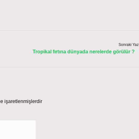
Sonraki Yaz
Tropikal fırtına dünyada nerelerde görülür ?
le işaretlenmişlerdir