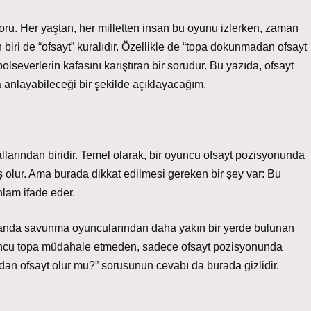
oru. Her yaştan, her milletten insan bu oyunu izlerken, zaman
n biri de “ofsayt” kuralıdır. Özellikle de “topa dokunmadan ofsayt
lseverlerin kafasını karıştıran bir sorudur. Bu yazıda, ofsayt
a anlayabileceği bir şekilde açıklayacağım.
allarından biridir. Temel olarak, bir oyuncu ofsayt pozisyonunda
ş olur. Ama burada dikkat edilmesi gereken bir şey var: Bu
lam ifade eder.
i anda savunma oyuncularından daha yakın bir yerde bulunan
uncu topa müdahale etmeden, sadece ofsayt pozisyonunda
an ofsayt olur mu?” sorusunun cevabı da burada gizlidir.