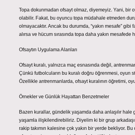
Topa dokunmadan ofsayt olmaz, diyemeyiz. Yani, bir
olabilir. Fakat, bu oyuncu topa müdahale etmeden duru
olmayacaktır. Ancak bu durumda, “yakın mesafe” gibi f
alırsa ve hücum sırasında topa daha yakın mesafede ha
Ofsaytın Uygulama Alanları
Ofsayt kuralı, yalnızca maç esnasında değil, antrenma
Çünkü futbolcuların bu kuralı doğru öğrenmesi, oyun strat
Özellikle antrenmanlarda, ofsayt kuralının öğretimi, oyun
Örnekler ve Günlük Hayattan Benzetmeler
Bazen kurallar, gündelik yaşamda daha anlaşılır hale ge
yaşamla ilişkilendirebiliriz. Diyelim ki bir grup arka
rakip takımın kalesine çok yakın bir yerde bekliyor. 