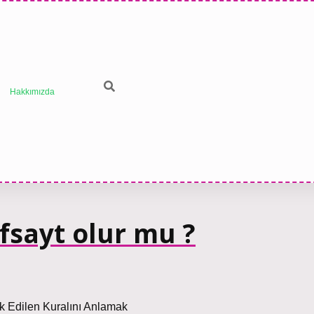
Hakkımızda
sayt olur mu ?
 Edilen Kuralını Anlamak