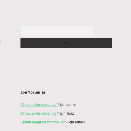
Arama
ı
Son Yorumlar
Afrikadakiler neden aç ?
için
admin
Afrikadakiler neden aç ?
için
Ilgaz
Grimm hangi platformda var ?
için
admin