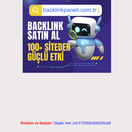
Reklam ve İletişim:
Skype: live:.cid.575569c608265c69
n