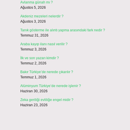
Avlanma günah mı ?
Ağustos 5, 2026
Akdeniz mezeleri nelerdir ?
Ağustos 3, 2026
Tanık gösterme ile alıntı yapma arasındaki fark nedir ?
Temmuz 31, 2026
Araba kayıp ilanı nasıl verilir ?
Temmuz 3, 2026
İlk ve son yazarı kimdir ?
Temmuz 2, 2026
Bakır Türkiye’de nerede çıkarılır ?
Temmuz 1, 2026
Alüminyum Türkiye’de nerede işlenir ?
Haziran 30, 2026
Zeka geriliği evliliğe engel midir ?
Haziran 23, 2026