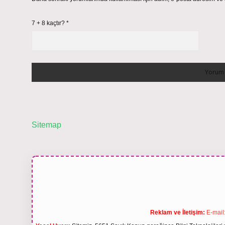
7 + 8 kaçtır?
*
Sitemap
Reklam ve İletişim:
E-mail