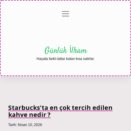
menüyü
Anasayfa
Gizlilik
Yasal
Hakkımızda
aç
Politikası
Uyarı
Günlük İlham
Hayata farklı tatlar katan kısa satırlar.
Starbucks’ta en çok tercih edilen
kahve nedir ?
Tarih: Nisan 10, 2026