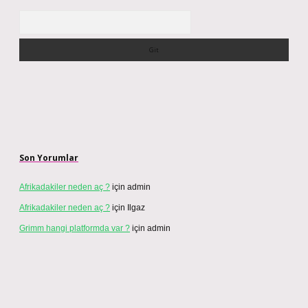
Arama
Son Yorumlar
Afrikadakiler neden aç ?
için
admin
Afrikadakiler neden aç ?
için
Ilgaz
Grimm hangi platformda var ?
için
admin