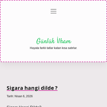
menüyü
Anasayfa
Gizlilik
Yasal
Hakkımızda
aç
Politikası
Uyarı
Günlük İlham
Hayata farklı tatlar katan kısa satırlar.
Sigara hangi dilde ?
Tarih: Nisan 6, 2026