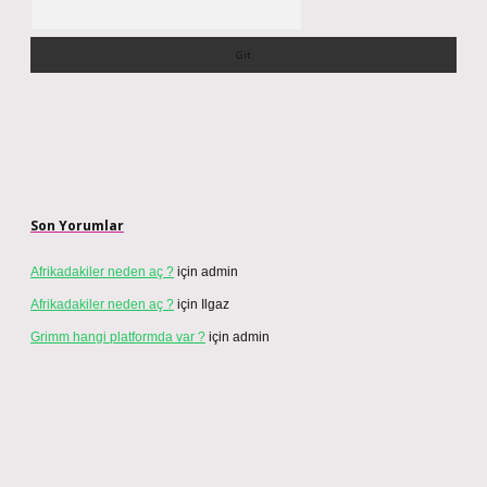
Arama
Son Yorumlar
Afrikadakiler neden aç ?
için
admin
Afrikadakiler neden aç ?
için
Ilgaz
Grimm hangi platformda var ?
için
admin