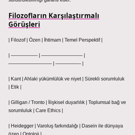
Filozofların Karşılaştırmalı
Görüşleri
| Filozof | Özen | İhtimam | Temel Perspektif |
| —————– | ————————– |
————————— | —————- |
| Kant | Ahlaki yükümlülük ve niyet | Sürekli sorumluluk
| Etik |
| Gilligan / Tronto | İlişkisel duyarlılık | Toplumsal bağ ve
sorumluluk | Care Ethics |
| Heidegger | Varoluş farkındalığı | Dasein ile dünyaya
özen | Ontoloji |