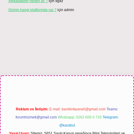
Afrikadakiler neden aç ?
için
Ilgaz
Grimm hangi platformda var ?
için
admin
lbet bahis sitesi
Reklam ve İletişim:
E-mail:
backlinkpaneli@gmail.com
Teams:
forumhizmeti@gmail.com
Whatsapp: 0262 606 0 726
Telegram:
@karabul
Yasal Uyarı:
Sitemiz, 5651 Sayılı Kanun gereğince Bilgi Teknolojileri ve