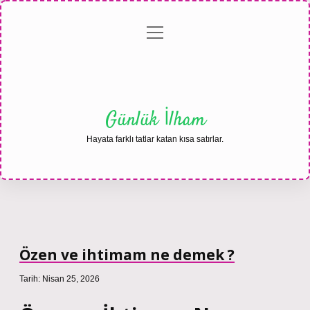
menüyü
Anasayfa
Gizlilik
Yasal
Hakkımızda
aç
Politikası
Uyarı
Günlük İlham
Hayata farklı tatlar katan kısa satırlar.
Özen ve ihtimam ne demek ?
Tarih: Nisan 25, 2026