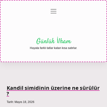
menüyü
Anasayfa
Gizlilik
Yasal
Hakkımızda
aç
Politikası
Uyarı
Günlük İlham
Hayata farklı tatlar katan kısa satırlar.
Kandil simidinin üzerine ne sürülür
?
Tarih: Mayıs 18, 2026