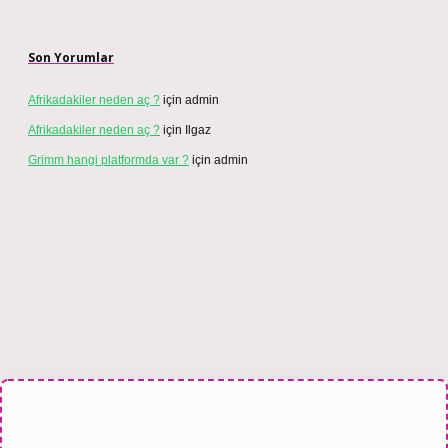
Son Yorumlar
Afrikadakiler neden aç ?
için
admin
Afrikadakiler neden aç ?
için
Ilgaz
Grimm hangi platformda var ?
için
admin
si