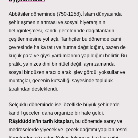
Abbâsîler döneminde (750-1258), İslam dünyasında
şehirleşmenin artması ve sosyal hiyerarşinin
belirginleşmesi, kandil gecelerinde dağıtılanların
çeşitlenmesine yol açtı.
Tarihçiler bu dönemde cami
çevresinde halka tatlı ve hurma dağıtıldığını, bazen de
küçük para ve giysi yardımlarının yapıldığını belirtir
. Bu
pratik, yalnızca dini bir ritüel değil, aynı zamanda
sosyal bir düzen aracı olarak işlev gördü; yoksullar ve
muhtaçlar, gecenin kutsallığı sayesinde topluluk
tarafından desteklendi.
Selçuklu döneminde ise, özellikle büyük şehirlerde
kandil geceleri daha organize bir hale geldi.
Râşidüddin’in tarih kitapları
, bu dönemde saray ve
medreselerde yiyecek ve içecek dağıtımı yapılan resmi
törenlerden söz eder. Şeker, lokum ve baklava gibi