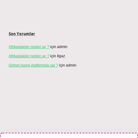
Son Yorumlar
Afrikadakiler neden aç ?
için
admin
Afrikadakiler neden aç ?
için
Ilgaz
Grimm hangi platformda var ?
için
admin
ahis sitesi