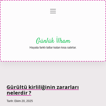
menüyü
Anasayfa
Gizlilik
Yasal
Hakkımızda
aç
Politikası
Uyarı
Günlük İlham
Hayata farklı tatlar katan kısa satırlar.
Gürültü kirliliğinin zararları
nelerdir ?
Tarih: Ekim 20, 2025