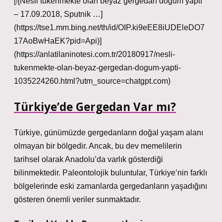
[![Nesli tükenmekte olan beyaz gergedan doğum yaptı
– 17.09.2018, Sputnik …]
(https://tse1.mm.bing.net/th/id/OIP.ki9eEE8iUDEleDO7
17AoBwHaEK?pid=Api)]
(https://anlatilaninotesi.com.tr/20180917/nesli-
tukenmekte-olan-beyaz-gergedan-dogum-yapti-
1035224260.html?utm_source=chatgpt.com)
Türkiye’de Gergedan Var mı?
Türkiye, günümüzde gergedanların doğal yaşam alanı
olmayan bir bölgedir. Ancak, bu dev memelilerin
tarihsel olarak Anadolu’da varlık gösterdiği
bilinmektedir. Paleontolojik buluntular, Türkiye’nin farklı
bölgelerinde eski zamanlarda gergedanların yaşadığını
gösteren önemli veriler sunmaktadır.