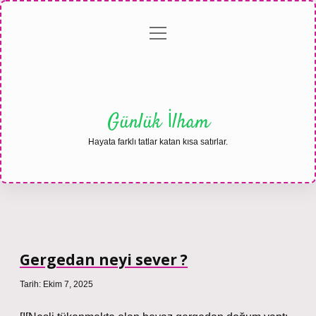
menüyü
Anasayfa
Gizlilik
Yasal
Hakkımızda
aç
Politikası
Uyarı
Günlük İlham
Hayata farklı tatlar katan kısa satırlar.
Gergedan neyi sever ?
Tarih: Ekim 7, 2025