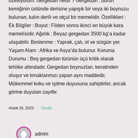
özetliyorum: Gergedan nedir ? Gergedan , burun
kemiğinin üstünde derisine yapışık bir veya iki boynuzu
bulunan, kalın derili ve otçul bir memelidir. Özellikleri :
Ek Bilgiler : Boyut : Filden sonra ikinci en büyük kara
memelisidir. Ağırlık : Beyaz gergedan 3500 kg’a kadar
ulaşabilir. Beslenme : Yaprak, çalı, ot ve sürgün yer.
Yaşam Alanı : Afrika ve Asya’da bulunur. Koruma
Durumu : Beş gergedan türünün üçü kritik olarak
tehlike altındadır. Gergedan boynuzları, keratinden
oluşur ve tırnaklarımızı yapan aynı maddedir.
Mükemmel koku ve işitme duyusuna sahiptirler, ancak
görme duyuları zayıftır.
Aralık 26, 2025
Yanıtla
admin