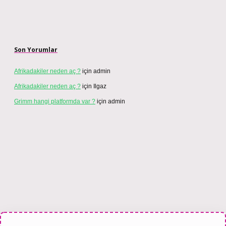
Son Yorumlar
Afrikadakiler neden aç ?
için
admin
Afrikadakiler neden aç ?
için
Ilgaz
Grimm hangi platformda var ?
için
admin
 bahis sitesi