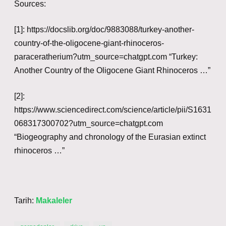
Sources:
[1]: https://docslib.org/doc/9883088/turkey-another-
country-of-the-oligocene-giant-rhinoceros-
paraceratherium?utm_source=chatgpt.com “Turkey:
Another Country of the Oligocene Giant Rhinoceros …”
[2]:
https://www.sciencedirect.com/science/article/pii/S1631
068317300702?utm_source=chatgpt.com
“Biogeography and chronology of the Eurasian extinct
rhinoceros …”
Tarih:
Makaleler