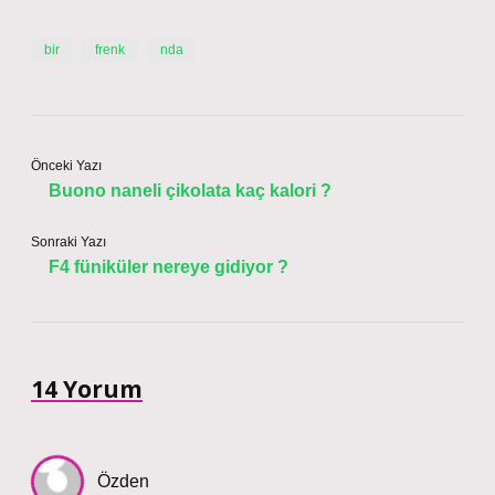
bir
frenk
nda
Önceki Yazı
Buono naneli çikolata kaç kalori ?
Sonraki Yazı
F4 füniküler nereye gidiyor ?
14 Yorum
Özden