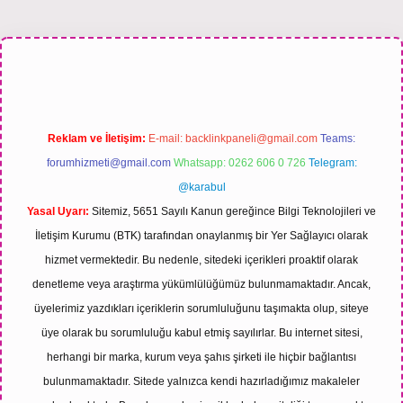
bet bahis sitesi
Reklam ve İletişim:
E-mail:
backlinkpaneli@gmail.com
Teams:
forumhizmeti@gmail.com
Whatsapp: 0262 606 0 726
Telegram:
@karabul
Yasal Uyarı:
Sitemiz, 5651 Sayılı Kanun gereğince Bilgi Teknolojileri ve
İletişim Kurumu (BTK) tarafından onaylanmış bir Yer Sağlayıcı olarak
hizmet vermektedir. Bu nedenle, sitedeki içerikleri proaktif olarak
denetleme veya araştırma yükümlülüğümüz bulunmamaktadır. Ancak,
üyelerimiz yazdıkları içeriklerin sorumluluğunu taşımakta olup, siteye
üye olarak bu sorumluluğu kabul etmiş sayılırlar. Bu internet sitesi,
herhangi bir marka, kurum veya şahıs şirketi ile hiçbir bağlantısı
bulunmamaktadır. Sitede yalnızca kendi hazırladığımız makaleler