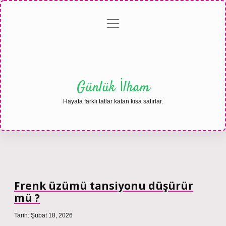
menüyü
Anasayfa
Gizlilik
Yasal
Hakkımızda
aç
Politikası
Uyarı
Günlük İlham
Hayata farklı tatlar katan kısa satırlar.
Frenk üzümü tansiyonu düşürür
mü ?
Tarih: Şubat 18, 2026