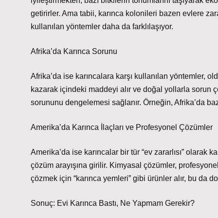
iyileştirmekten, bazı bitkilerin tohumlarını taşıyarak 
getirirler. Ama tabii, karınca kolonileri bazen evlere za
kullanılan yöntemler daha da farklılaşıyor.
Afrika’da Karınca Sorunu
Afrika’da ise karıncalara karşı kullanılan yöntemler, ol
kazarak içindeki maddeyi alır ve doğal yollarla sorun çö
sorununu dengelemesi sağlanır. Örneğin, Afrika’da bazı 
Amerika’da Karınca İlaçları ve Profesyonel Çözümler
Amerika’da ise karıncalar bir tür “ev zararlısı” olarak ka
çözüm arayışına girilir. Kimyasal çözümler, profesyonel 
çözmek için “karınca yemleri” gibi ürünler alır, bu da do
Sonuç: Evi Karınca Bastı, Ne Yapmam Gerekir?