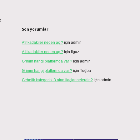
e
Son yorumlar
Afrikadakiler neden aç ?
için
admin
Afrikadakiler neden aç ?
için
Ilgaz
Grimm hangi platformda var ?
için
admin
Grimm hangi platformda var ?
için
Tuğba
Gebelik kategorisi B olan ilaçlar nelerdir ?
için
admin