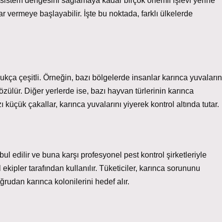
ekosistem dengesini sağlamaya kadar birçok önemli işlevi yerine
rar vermeye başlayabilir. İşte bu noktada, farklı ülkelerde
dukça çeşitli. Örneğin, bazı bölgelerde insanlar karınca yuvaların
zülür. Diğer yerlerde ise, bazı hayvan türlerinin karınca
küçük çakallar, karınca yuvalarını yiyerek kontrol altında tutar.
bul edilir ve buna karşı profesyonel pest kontrol şirketleriyle
ekipler tarafından kullanılır. Tüketiciler, karınca sorununu
ğrudan karınca kolonilerini hedef alır.