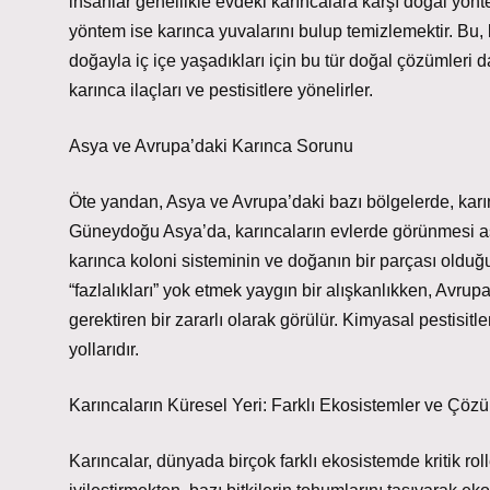
insanlar genellikle evdeki karıncalara karşı doğal yön
yöntem ise karınca yuvalarını bulup temizlemektir. Bu,
doğayla iç içe yaşadıkları için bu tür doğal çözümleri
karınca ilaçları ve pestisitlere yönelirler.
Asya ve Avrupa’daki Karınca Sorunu
Öte yandan, Asya ve Avrupa’daki bazı bölgelerde, karın
Güneydoğu Asya’da, karıncaların evlerde görünmesi as
karınca koloni sisteminin ve doğanın bir parçası olduğu
“fazlalıkları” yok etmek yaygın bir alışkanlıkken, Avru
gerektiren bir zararlı olarak görülür. Kimyasal pestisit
yollarıdır.
Karıncaların Küresel Yeri: Farklı Ekosistemler ve Çöz
Karıncalar, dünyada birçok farklı ekosistemde kritik roll