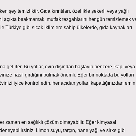
 şey temizliktir. Gıda kırıntıları, özellikle şekerli veya yağlı
ini açıkta bırakmamak, mutfak tezgahlarını her gün temizlemek v
kle Türkiye gibi sıcak iklimlere sahip ülkelerde, gıda kaynakları
ına gelirler. Bu yollar, evin dışından başlayıp pencere, kapı veya
 evinize nasıl girdiğini bulmak önemli. Eğer bir noktada bu yolları
 Evinizi iyice kontrol edin, her açıdan yolları kapattığınızdan emin
r zaman en sağlıklı çözüm olmayabilir. Eğer kimyasal
deneyebilirsiniz. Limon suyu, tarçın, nane yağı ve sirke gibi