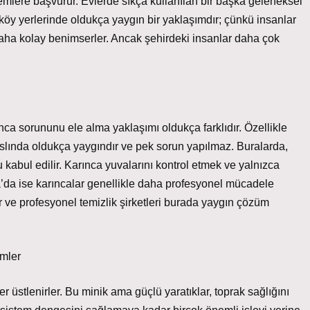
temlere başvurur. Evlerde sıkça kullanılan bir başka geleneksel
 köy yerlerinde oldukça yaygın bir yaklaşımdır; çünkü insanlar
 daha kolay benimserler. Ancak şehirdeki insanlar daha çok
ca sorununu ele alma yaklaşımı oldukça farklıdır. Özellikle
lında oldukça yaygındır ve pek sorun yapılmaz. Buralarda,
 kabul edilir. Karınca yuvalarını kontrol etmek ve yalnızca
pa’da ise karıncalar genellikle daha profesyonel mücadele
ler ve profesyonel temizlik şirketleri burada yaygın çözüm
ümler
er üstlenirler. Bu minik ama güçlü yaratıklar, toprak sağlığını