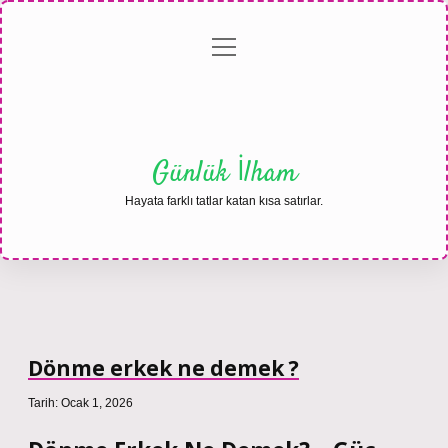
menüyü
Anasayfa
Gizlilik
Yasal
Hakkımızda
aç
Politikası
Uyarı
Günlük İlham
Hayata farklı tatlar katan kısa satırlar.
Dönme erkek ne demek ?
Tarih: Ocak 1, 2026