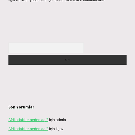
ilgili içerikler yasal süre içerisinde sitemizden kaldırılacaktır.
Arama
Son Yorumlar
Afrikadakiler neden aç ?
için
admin
Afrikadakiler neden aç ?
için
Ilgaz