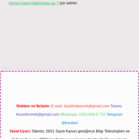
Grimm hangi platformda var ?
için
admin
i
Reklam ve İletişim:
E-mail:
backlinkpaneli@gmail.com
Teams:
forumhizmeti@gmail.com
Whatsapp: 0262 606 0 726
Telegram:
@karabul
Yasal Uyarı:
Sitemiz, 5651 Sayılı Kanun gereğince Bilgi Teknolojileri ve