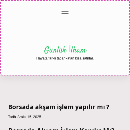
menüyü
Anasayfa
Gizlilik
Yasal
Hakkımızda
aç
Politikası
Uyarı
Günlük İlham
Hayata farklı tatlar katan kısa satırlar.
Borsada akşam işlem yapılır mı ?
Tarih: Aralık 15, 2025