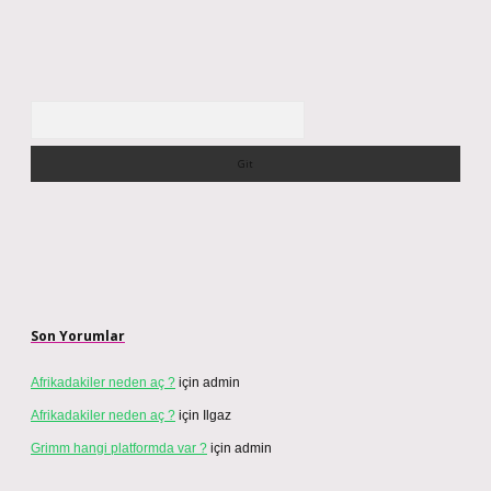
Arama
Son Yorumlar
Afrikadakiler neden aç ?
için
admin
Afrikadakiler neden aç ?
için
Ilgaz
Grimm hangi platformda var ?
için
admin