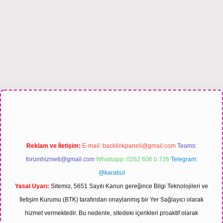
his sitesi
Reklam ve İletişim:
E-mail:
backlinkpaneli@gmail.com
Teams:
forumhizmeti@gmail.com
Whatsapp: 0262 606 0 726
Telegram:
@karabul
Yasal Uyarı:
Sitemiz, 5651 Sayılı Kanun gereğince Bilgi Teknolojileri ve
İletişim Kurumu (BTK) tarafından onaylanmış bir Yer Sağlayıcı olarak
hizmet vermektedir. Bu nedenle, sitedeki içerikleri proaktif olarak