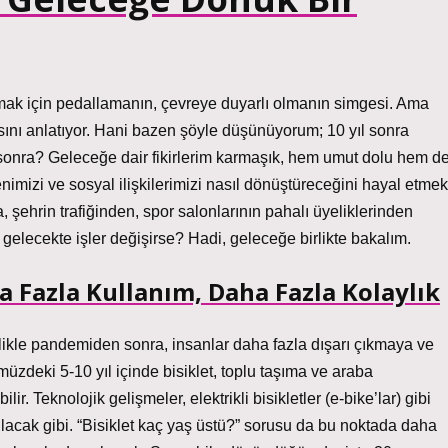
ak için pedallamanın, çevreye duyarlı olmanın simgesi. Ama
asını anlatıyor. Hani bazen şöyle düşünüyorum; 10 yıl sonra
l sonra? Geleceğe dair fikirlerim karmaşık, hem umut dolu hem d
enimizi ve sosyal ilişkilerimizi nasıl dönüştüreceğini hayal etmek
, şehrin trafiğinden, spor salonlarının pahalı üyeliklerinden
gelecekte işler değişirse? Hadi, geleceğe birlikte bakalım.
a Fazla Kullanım, Daha Fazla Kolaylık
llikle pandemiden sonra, insanlar daha fazla dışarı çıkmaya ve
üzdeki 5-10 yıl içinde bisiklet, toplu taşıma ve araba
ir. Teknolojik gelişmeler, elektrikli bisikletler (e-bike’lar) gibi
 kılacak gibi. “Bisiklet kaç yaş üstü?” sorusu da bu noktada daha