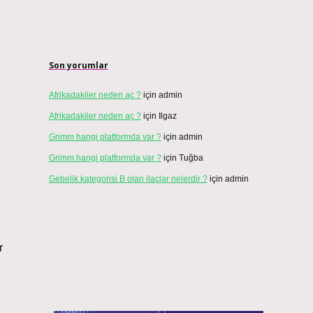
Son yorumlar
Afrikadakiler neden aç ?
için
admin
Afrikadakiler neden aç ?
için
Ilgaz
Grimm hangi platformda var ?
için
admin
Grimm hangi platformda var ?
için
Tuğba
Gebelik kategorisi B olan ilaçlar nelerdir ?
için
admin
r