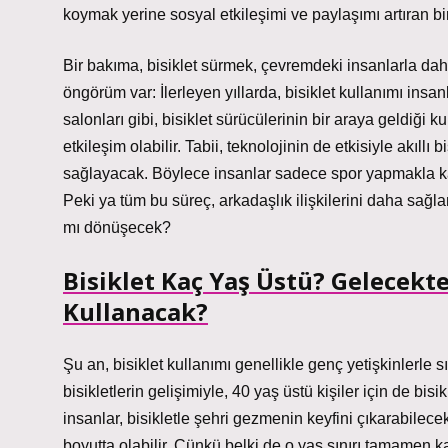
koymak yerine sosyal etkileşimi ve paylaşımı artıran b
Bir bakıma, bisiklet sürmek, çevremdeki insanlarla da
öngörüm var: İlerleyen yıllarda, bisiklet kullanımı insan
salonları gibi, bisiklet sürücülerinin bir araya geldiğ
etkileşim olabilir. Tabii, teknolojinin de etkisiyle akıllı 
sağlayacak. Böylece insanlar sadece spor yapmakla k
Peki ya tüm bu süreç, arkadaşlık ilişkilerini daha sağla
mı dönüşecek?
Bisiklet Kaç Yaş Üstü? Gelecekte
Kullanacak?
Şu an, bisiklet kullanımı genellikle genç yetişkinlerle sı
bisikletlerin gelişimiyle, 40 yaş üstü kişiler için de bi
insanlar, bisikletle şehri gezmenin keyfini çıkarabilece
boyutta olabilir. Çünkü belki de o yaş sınırı tamamen k