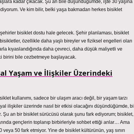
lı yaşlara kadar çıkacak. Şu an bile düşündüğümde, işte 30 yaşına
diyorum. Ve kim bilir, belki yaşa bakmadan herkes bisiklet
şehirler bisiklet dostu hale gelecek. Şehir planlaması, bisiklet
isikletler, özellikle daha yaşlı bireyler ve fiziksel engelleri olan
açlarla kıyaslandığında daha çevreci, daha düşük maliyetli ve
ki birini bile cezbetmeye başlayacak.
al Yaşam ve İlişkiler Üzerindeki
let kullanımı, sadece bir ulaşım aracı değil, bir yaşam tarzı
osyal ilişkiler üzerinde nasıl bir etkisi olacağını düşündüğümde, bi
Şu an bir bisiklet sürücüsü olarak şunu fark ediyorum; bisiklet,
arında gençlerin toplanıp birbirleriyle sohbet ettiği anlar… Ama
0 veya 50 fark etmiyor. Yine de bisiklet kültürünün, yaş sınırı