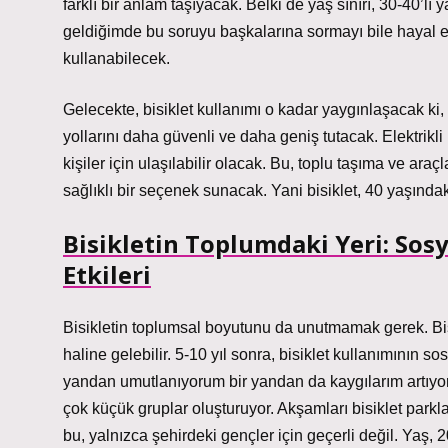
farklı bir anlam taşıyacak. Belki de yaş sınırı, 30-40’
geldiğimde bu soruyu başkalarına sormayı bile hayal e
kullanabilecek.
Gelecekte, bisiklet kullanımı o kadar yaygınlaşacak ki, 
yollarını daha güvenli ve daha geniş tutacak. Elektrikli b
kişiler için ulaşılabilir olacak. Bu, toplu taşıma ve ar
sağlıklı bir seçenek sunacak. Yani bisiklet, 40 yaşında
Bisikletin Toplumdaki Yeri: Sosy
Etkileri
Bisikletin toplumsal boyutunu da unutmamak gerek. Bisik
haline gelebilir. 5-10 yıl sonra, bisiklet kullanımının s
yandan umutlanıyorum bir yandan da kaygılarım artıyor. 
çok küçük gruplar oluşturuyor. Akşamları bisiklet parkl
bu, yalnızca şehirdeki gençler için geçerli değil. Yaş, 2