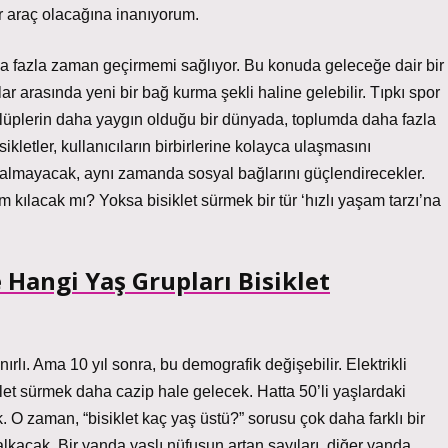
ir araç olacağına inanıyorum.
ha fazla zaman geçirmemi sağlıyor. Bu konuda geleceğe dair bir
lar arasında yeni bir bağ kurma şekli haline gelebilir. Tıpkı spor
i kulüplerin daha yaygın olduğu bir dünyada, toplumda daha fazla
bisikletler, kullanıcıların birbirlerine kolayca ulaşmasını
almayacak, aynı zamanda sosyal bağlarını güçlendirecekler.
m kılacak mı? Yoksa bisiklet sürmek bir tür ‘hızlı yaşam tarzı’na
 Hangi Yaş Grupları Bisiklet
nırlı. Ama 10 yıl sonra, bu demografik değişebilir. Elektrikli
siklet sürmek daha cazip hale gelecek. Hatta 50’li yaşlardaki
k. O zaman, “bisiklet kaç yaş üstü?” sorusu çok daha farklı bir
alkacak. Bir yanda yaşlı nüfusun artan sayıları, diğer yanda