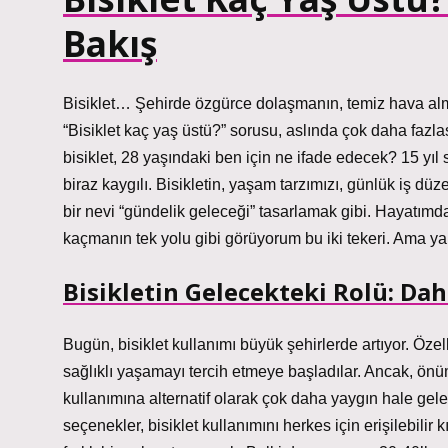
Bakış
Bisiklet… Şehirde özgürce dolaşmanın, temiz hava alm
“Bisiklet kaç yaş üstü?” sorusu, aslında çok daha fazl
bisiklet, 28 yaşındaki ben için ne ifade edecek? 15 yı
biraz kaygılı. Bisikletin, yaşam tarzımızı, günlük iş düz
bir nevi “gündelik geleceği” tasarlamak gibi. Hayatımda
kaçmanın tek yolu gibi görüyorum bu iki tekeri. Ama ya 
Bisikletin Gelecekteki Rolü: Dah
Bugün, bisiklet kullanımı büyük şehirlerde artıyor. Öze
sağlıklı yaşamayı tercih etmeye başladılar. Ancak, önüm
kullanımına alternatif olarak çok daha yaygın hale gelebil
seçenekler, bisiklet kullanımını herkes için erişilebilir