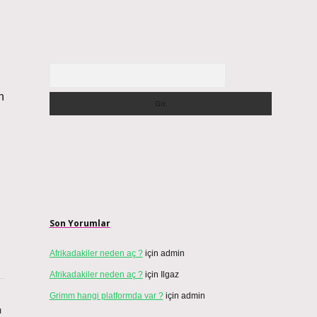
Arama
n
Son Yorumlar
Afrikadakiler neden aç ?
için
admin
Afrikadakiler neden aç ?
için
Ilgaz
Grimm hangi platformda var ?
için
admin
ı