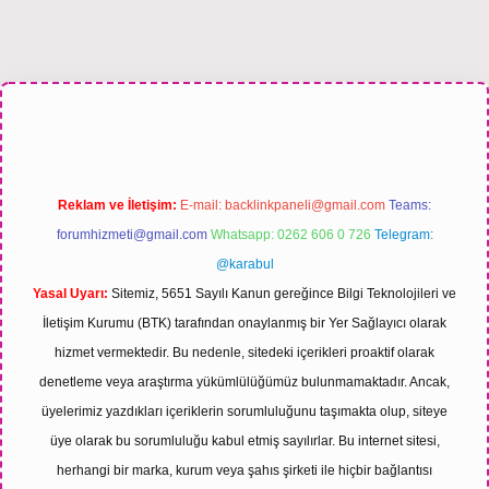
sitesi
Reklam ve İletişim:
E-mail:
backlinkpaneli@gmail.com
Teams:
forumhizmeti@gmail.com
Whatsapp: 0262 606 0 726
Telegram:
@karabul
Yasal Uyarı:
Sitemiz, 5651 Sayılı Kanun gereğince Bilgi Teknolojileri ve
İletişim Kurumu (BTK) tarafından onaylanmış bir Yer Sağlayıcı olarak
hizmet vermektedir. Bu nedenle, sitedeki içerikleri proaktif olarak
denetleme veya araştırma yükümlülüğümüz bulunmamaktadır. Ancak,
üyelerimiz yazdıkları içeriklerin sorumluluğunu taşımakta olup, siteye
üye olarak bu sorumluluğu kabul etmiş sayılırlar. Bu internet sitesi,
herhangi bir marka, kurum veya şahıs şirketi ile hiçbir bağlantısı