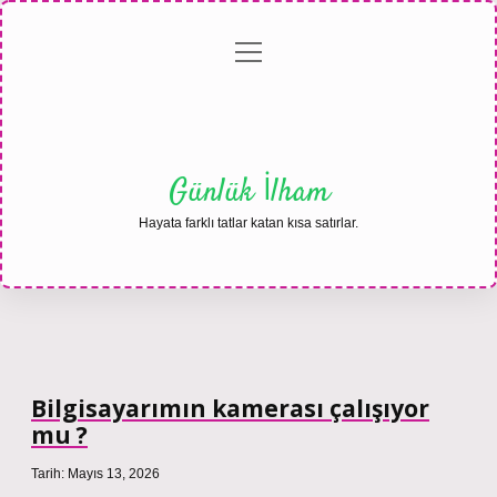
menüyü
Anasayfa
Gizlilik
Yasal
Hakkımızda
aç
Politikası
Uyarı
Günlük İlham
Hayata farklı tatlar katan kısa satırlar.
Bilgisayarımın kamerası çalışıyor
mu ?
Tarih: Mayıs 13, 2026