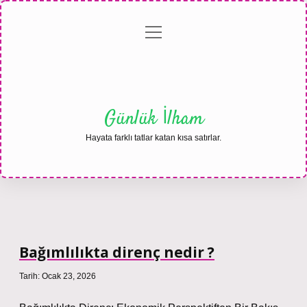
menüyü
Anasayfa
Gizlilik
Yasal
Hakkımızda
aç
Politikası
Uyarı
Günlük İlham
Hayata farklı tatlar katan kısa satırlar.
Bağımlılıkta direnç nedir ?
Tarih: Ocak 23, 2026