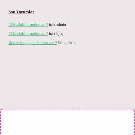
Son Yorumlar
Afrikadakiler neden aç ?
için
admin
Afrikadakiler neden aç ?
için
Ilgaz
Grimm hangi platformda var ?
için
admin
esi