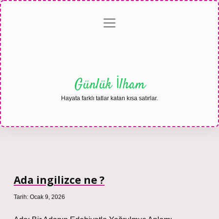
menüyü
Anasayfa
Gizlilik
Yasal
Hakkımızda
aç
Politikası
Uyarı
Günlük İlham
Hayata farklı tatlar katan kısa satırlar.
Ada ingilizce ne ?
Tarih: Ocak 9, 2026