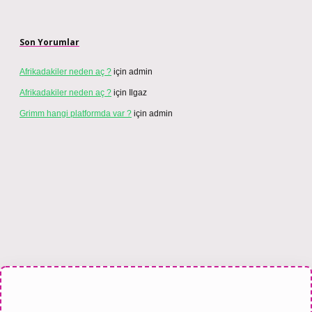
Son Yorumlar
Afrikadakiler neden aç ?
için
admin
Afrikadakiler neden aç ?
için
Ilgaz
Grimm hangi platformda var ?
için
admin
ahis sitesi