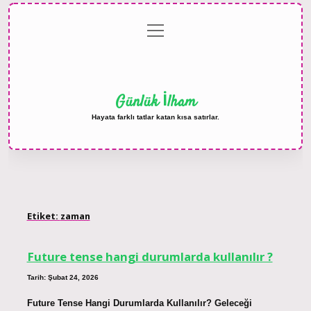
menüyü
Anasayfa
Gizlilik
Yasal
Hakkımızda
aç
Politikası
Uyarı
Günlük İlham
Hayata farklı tatlar katan kısa satırlar.
Etiket:
zaman
Future tense hangi durumlarda kullanılır ?
Tarih: Şubat 24, 2026
Future Tense Hangi Durumlarda Kullanılır? Geleceği