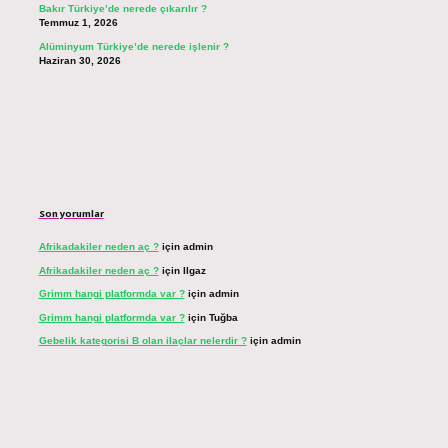
Bakır Türkiye’de nerede çıkarılır ?
Temmuz 1, 2026
Alüminyum Türkiye’de nerede işlenir ?
Haziran 30, 2026
Son yorumlar
Afrikadakiler neden aç ?
için
admin
Afrikadakiler neden aç ?
için
Ilgaz
Grimm hangi platformda var ?
için
admin
Grimm hangi platformda var ?
için
Tuğba
Gebelik kategorisi B olan ilaçlar nelerdir ?
için
admin