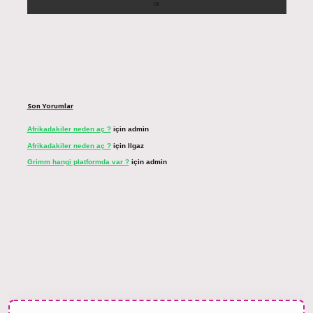
Son Yorumlar
Afrikadakiler neden aç ?
için
admin
Afrikadakiler neden aç ?
için
Ilgaz
Grimm hangi platformda var ?
için
admin
et bahis sitesi