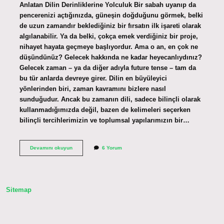
Anlatan Dilin Derinliklerine Yolculuk Bir sabah uyanıp da
pencerenizi açtığınızda, güneşin doğduğunu görmek, belki
de uzun zamandır beklediğiniz bir fırsatın ilk işareti olarak
algılanabilir. Ya da belki, çokça emek verdiğiniz bir proje,
nihayet hayata geçmeye başlıyordur. Ama o an, en çok ne
düşündünüz? Gelecek hakkında ne kadar heyecanlıydınız?
Gelecek zaman – ya da diğer adıyla future tense – tam da
bu tür anlarda devreye girer. Dilin en büyüleyici
yönlerinden biri, zaman kavramını bizlere nasıl
sunduğudur. Ancak bu zamanın dili, sadece bilinçli olarak
kullanmadığımızda değil, bazen de kelimeleri seçerken
bilinçli tercihlerimizin ve toplumsal yapılarımızın bir…
Future
Devamını okuyun
6 Yorum
tense
hangi
durumlarda
kullanılır
?
Sitemap