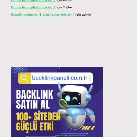
Grimm hangi platformda var ?
için
admin
Grimm hangi platformda var ?
için
Tuğba
Gebelik kategorisi B olan ilaçlar nelerdir ?
için
admin