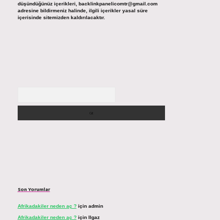
düşündüğünüz içerikleri,
backlinkpanelicomtr@gmail.com
adresine bildirmeniz halinde, ilgili içerikler yasal süre
içerisinde sitemizden kaldırılacaktır.
Arama
Son Yorumlar
Afrikadakiler neden aç ?
için
admin
Afrikadakiler neden aç ?
için
Ilgaz