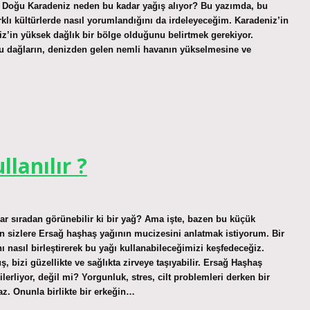
, Doğu Karadeniz neden bu kadar yağış alıyor? Bu yazımda, bu
lı kültürlerde nasıl yorumlandığını da irdeleyeceğim. Karadeniz’in
iz’in yüksek dağlık bir bölge olduğunu belirtmek gerekiyor.
Bu dağların, denizden gelen nemli havanın yükselmesine ve
llanılır ?
dar sıradan görünebilir ki bir yağ? Ama işte, bazen bu küçük
ün sizlere Ersağ haşhaş yağının mucizesini anlatmak istiyorum. Bir
 nasıl birleştirerek bu yağı kullanabileceğimizi keşfedeceğiz.
 bizi güzellikte ve sağlıkta zirveye taşıyabilir. Ersağ Haşhaş
lerliyor, değil mi? Yorgunluk, stres, cilt problemleri derken bir
z. Onunla birlikte bir erkeğin…