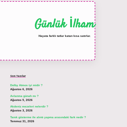
Günlük İlham
Hayata farklı tatlar katan kısa satırlar.
Sidebar
ilbet bahis sitesi
Son Yazılar
Dolby Atmos iyi midir ?
Ağustos 6, 2026
Avlanma günah mı ?
Ağustos 5, 2026
Akdeniz mezeleri nelerdir ?
Ağustos 3, 2026
Tanık gösterme ile alıntı yapma arasındaki fark nedir ?
Temmuz 31, 2026