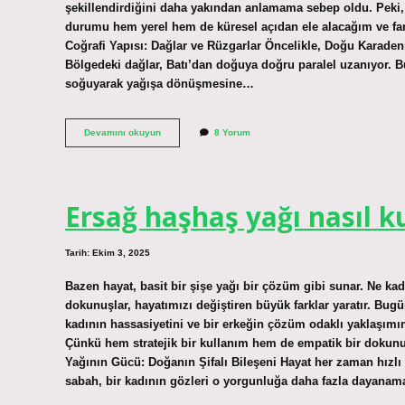
şekillendirdiğini daha yakından anlamama sebep oldu. Peki
durumu hem yerel hem de küresel açıdan ele alacağım ve fark
Coğrafi Yapısı: Dağlar ve Rüzgarlar Öncelikle, Doğu Karaden
Bölgedeki dağlar, Batı’dan doğuya doğru paralel uzanıyor. 
soğuyarak yağışa dönüşmesine…
Doğu
Devamını okuyun
8 Yorum
Karadeniz
neden
çok
yağış
alır
Ersağ haşhaş yağı nasıl ku
?
Tarih: Ekim 3, 2025
Bazen hayat, basit bir şişe yağı bir çözüm gibi sunar. Ne ka
dokunuşlar, hayatımızı değiştiren büyük farklar yaratır. Bug
kadının hassasiyetini ve bir erkeğin çözüm odaklı yaklaşımını
Çünkü hem stratejik bir kullanım hem de empatik bir dokunuş,
Yağının Gücü: Doğanın Şifalı Bileşeni Hayat her zaman hızlı i
sabah, bir kadının gözleri o yorgunluğa daha fazla dayanama