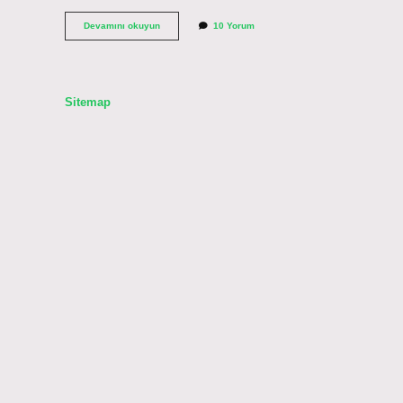
Ersağ
Devamını okuyun
10 Yorum
haşhaş
yağı
nasıl
kullanılır
?
Sitemap