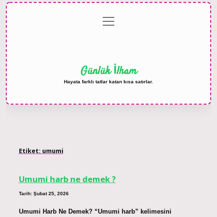
menüyü
Anasayfa
Gizlilik
Yasal
Hakkımızda
aç
Politikası
Uyarı
Günlük İlham
Hayata farklı tatlar katan kısa satırlar.
Etiket:
umumi
Umumi harb ne demek ?
Tarih: Şubat 25, 2026
Umumi Harb Ne Demek? “Umumi harb” kelimesini