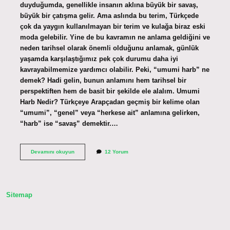
duyduğumda, genellikle insanın aklına büyük bir savaş,
büyük bir çatışma gelir. Ama aslında bu terim, Türkçede
çok da yaygın kullanılmayan bir terim ve kulağa biraz eski
moda gelebilir. Yine de bu kavramın ne anlama geldiğini ve
neden tarihsel olarak önemli olduğunu anlamak, günlük
yaşamda karşılaştığımız pek çok durumu daha iyi
kavrayabilmemize yardımcı olabilir. Peki, “umumi harb” ne
demek? Hadi gelin, bunun anlamını hem tarihsel bir
perspektiften hem de basit bir şekilde ele alalım. Umumi
Harb Nedir? Türkçeye Arapçadan geçmiş bir kelime olan
“umumi”, “genel” veya “herkese ait” anlamına gelirken,
“harb” ise “savaş” demektir.…
Umumi
Devamını okuyun
12 Yorum
harb
ne
demek
?
Sitemap