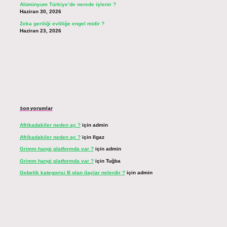
Alüminyum Türkiye’de nerede işlenir ?
Haziran 30, 2026
Zeka geriliği evliliğe engel midir ?
Haziran 23, 2026
Son yorumlar
Afrikadakiler neden aç ?
için
admin
Afrikadakiler neden aç ?
için
Ilgaz
Grimm hangi platformda var ?
için
admin
Grimm hangi platformda var ?
için
Tuğba
Gebelik kategorisi B olan ilaçlar nelerdir ?
için
admin