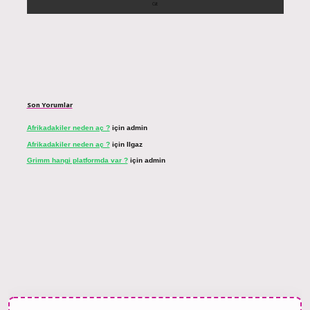
Son Yorumlar
Afrikadakiler neden aç ?
için
admin
Afrikadakiler neden aç ?
için
Ilgaz
Grimm hangi platformda var ?
için
admin
t bahis sitesi