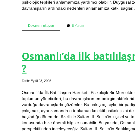
psikolojik tepkileri anlamamıza yardımcı olabilir. Duygusal ze
davranışların ardındaki nedenleri anlamamıza katkı sağlar
Üniversite
Devamını okuyun
8 Yorum
mukavemet
nedir
?
Osmanlı’da ilk batılıla
?
Tarih: Eylül 23, 2025
Osmanlı’da İlk Batılılaşma Hareketi: Psikolojik Bir Mercekten
toplumun yöneticileri, bu davranışların en belirgin aktörleridir
vurduğu davranışlarla çözümler. Bu bakış açısıyla, bir pad
çalışmak, aynı zamanda o toplumun kolektif psikolojisini de 
başladığı dönemde, özellikle Sultan III. Selim’in kişisel ve top
konusunda bize önemli bilgiler sunabilir. Bu yazıda, Osmanlı’d
perspektifinden inceleyeceğiz. Sultan III. Selim’in Batılıla