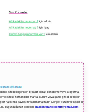
Son Yorumlar
Afrikadakiler neden aç ?
için
admin
Afrikadakiler neden aç ?
için
Ilgaz
Grimm hangi platformda var ?
için
admin
elegram: @karabul
enle, sitedeki içerikleri proaktif olarak denetleme veya araştırma
net sitesi, herhangi bir marka, kurum veya şahıs şirketi ile hiçbir
işiler hakkında paylaşım yapılmamaktadır. Gerçek kurum ve kişiler ile
ğunu düşündüğünüz içerikleri,
backlinkpanelicomtr@gmail.com