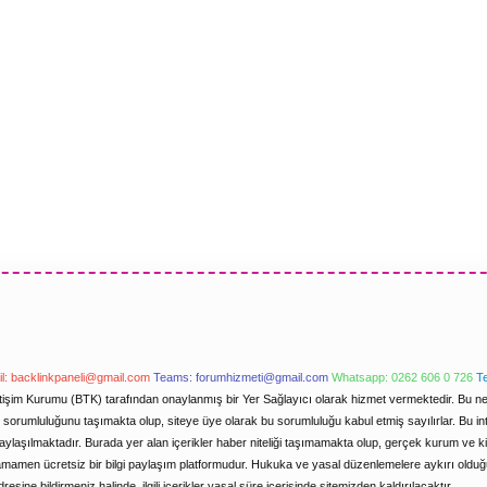
l:
backlinkpaneli@gmail.com
Teams:
forumhizmeti@gmail.com
Whatsapp: 0262 606 0 726
T
letişim Kurumu (BTK) tarafından onaylanmış bir Yer Sağlayıcı olarak hizmet vermektedir. Bu ned
orumluluğunu taşımakta olup, siteye üye olarak bu sorumluluğu kabul etmiş sayılırlar. Bu inter
ylaşılmaktadır. Burada yer alan içerikler haber niteliği taşımamakta olup, gerçek kurum ve k
tamamen ücretsiz bir bilgi paylaşım platformudur. Hukuka ve yasal düzenlemelere aykırı oldu
dresine bildirmeniz halinde, ilgili içerikler yasal süre içerisinde sitemizden kaldırılacaktır.