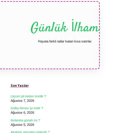
Günlük İlham
Hayata farklı tatlar katan kısa satırlar.
Sidebar
Son Yazılar
Lityum pil neden üretilir ?
Ağustos 7, 2026
Dolby Atmos iyi midir ?
Ağustos 6, 2026
Avlanma günah mı ?
Ağustos 5, 2026
Akdeniz mezeleri nelerdir ?