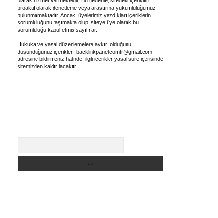
olarak hizmet vermektedir. Bu nedenle, sitedeki içerikleri
proaktif olarak denetleme veya araştırma yükümlülüğümüz
bulunmamaktadır. Ancak, üyelerimiz yazdıkları içeriklerin
sorumluluğunu taşımakta olup, siteye üye olarak bu
sorumluluğu kabul etmiş sayılırlar.
Hukuka ve yasal düzenlemelere aykırı olduğunu
düşündüğünüz içerikleri,
backlinkpanelicomtr@gmail.com
adresine bildirmeniz halinde, ilgili içerikler yasal süre içerisinde
sitemizden kaldırılacaktır.
Arama