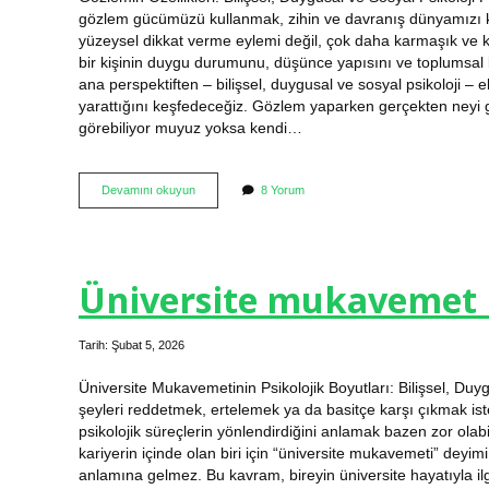
gözlem gücümüzü kullanmak, zihin ve davranış dünyamızı ke
yüzeysel dikkat verme eylemi değil, çok daha karmaşık ve kat
bir kişinin duygu durumunu, düşünce yapısını ve toplumsal b
ana perspektiften – bilişsel, duygusal ve sosyal psikoloji – 
yarattığını keşfedeceğiz. Gözlem yaparken gerçekten neyi 
görebiliyor muyuz yoksa kendi…
Gözlemin
Devamını okuyun
8 Yorum
özellikleri
nedir
?
Üniversite mukavemet 
Tarih: Şubat 5, 2026
Üniversite Mukavemetinin Psikolojik Boyutları: Bilişsel, Duy
şeyleri reddetmek, ertelemek ya da basitçe karşı çıkmak iste
psikolojik süreçlerin yönlendirdiğini anlamak bazen zor olab
kariyerin içinde olan biri için “üniversite mukavemeti” de
anlamına gelmez. Bu kavram, bireyin üniversite hayatıyla ilgi