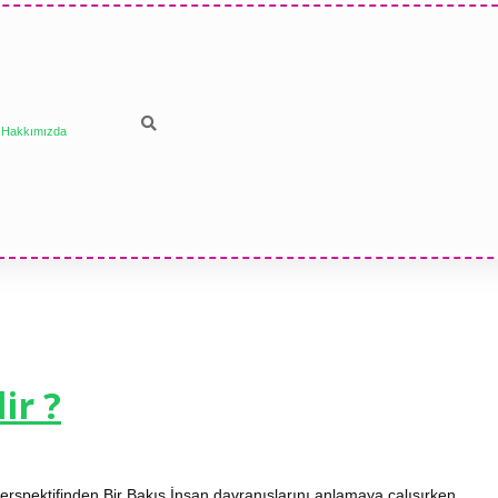
Hakkımızda
ir ?
 Perspektifinden Bir Bakış İnsan davranışlarını anlamaya çalışırken,