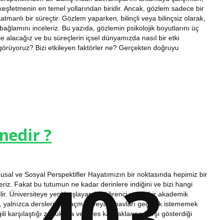
şfetmenin en temel yollarından biridir. Ancak, gözlem sadece bir
manlı bir süreçtir. Gözlem yaparken, bilinçli veya bilinçsiz olarak,
ağlamını inceleriz. Bu yazıda, gözlemin psikolojik boyutlarını üç
ele alacağız ve bu süreçlerin içsel dünyamızda nasıl bir etki
görüyoruz? Bizi etkileyen faktörler ne? Gerçekten doğruyu
nedir ?
403
gusal ve Sosyal Perspektifler Hayatımızın bir noktasında hepimiz bir
riz. Fakat bu tutumun ne kadar derinlere indiğini ve bizi hangi
ilir. Üniversiteye yeni başlayan bir öğrenci ya da bir akademik
yimi, yalnızca derslerden kaçmak veya sınavları geçmek istememek
li karşılaştığı zorluklara ve stres kaynaklarına karşı gösterdiği