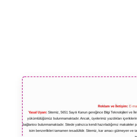
Reklam ve İletişim:
E-mai
Yasal Uyarı:
Sitemiz, 5651 Sayılı Kanun gereğince Bilgi Teknolojileri ve İ
yükümlülüğümüz bulunmamaktadır. Ancak, üyelerimiz yazdıkları içeriklerin s
bağlantısı bulunmamaktadır. Sitede yalnızca kendi hazırladığımız makaleler pa
isim benzerlikleri tamamen tesadüfidir. Sitemiz, kar amacı gütmeyen ve 
a