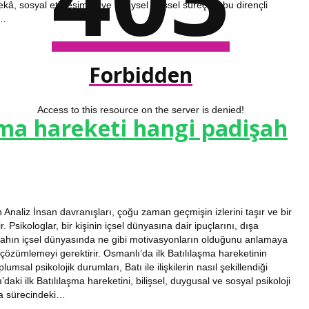
kâ, sosyal etkileşimler ve bireysel bilişsel süreçler, bu dirençli
.…
Forbidden
Access to this resource on the server is denied!
şma hareketi hangi padişah
 Analiz İnsan davranışları, çoğu zaman geçmişin izlerini taşır ve bir
. Psikologlar, bir kişinin içsel dünyasına dair ipuçlarını, dışa
işahın içsel dünyasında ne gibi motivasyonların olduğunu anlamaya
çözümlemeyi gerektirir. Osmanlı’da ilk Batılılaşma hareketinin
lumsal psikolojik durumları, Batı ile ilişkilerin nasıl şekillendiği
aki ilk Batılılaşma hareketini, bilişsel, duygusal ve sosyal psikoloji
şma sürecindeki…