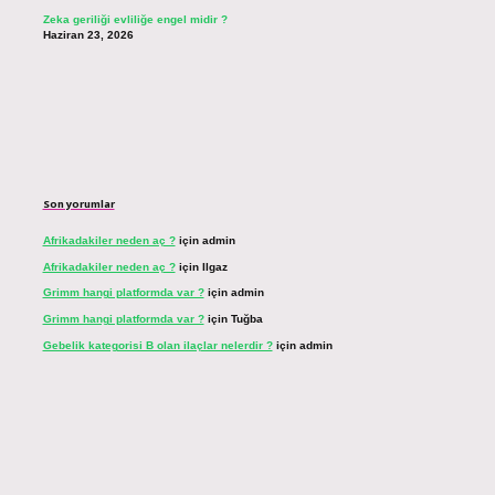
Zeka geriliği evliliğe engel midir ?
Haziran 23, 2026
Son yorumlar
Afrikadakiler neden aç ?
için
admin
Afrikadakiler neden aç ?
için
Ilgaz
Grimm hangi platformda var ?
için
admin
Grimm hangi platformda var ?
için
Tuğba
Gebelik kategorisi B olan ilaçlar nelerdir ?
için
admin