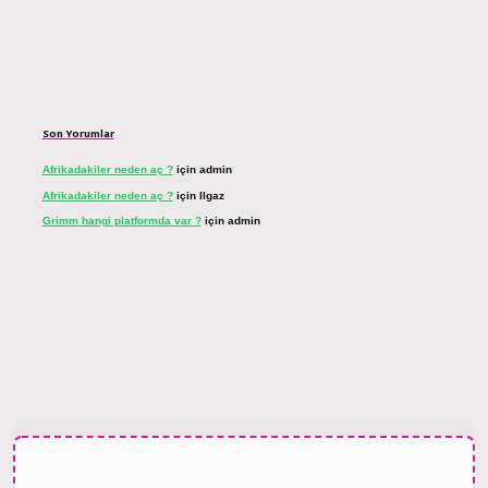
Son Yorumlar
Afrikadakiler neden aç ?
için
admin
Afrikadakiler neden aç ?
için
Ilgaz
Grimm hangi platformda var ?
için
admin
ahis sitesi