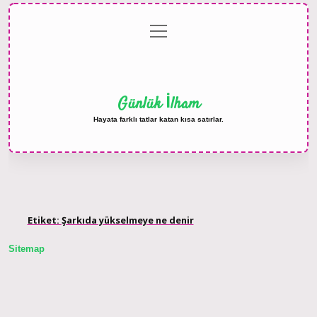
menüyü
Anasayfa
Gizlilik
Yasal
Hakkımızda
aç
Politikası
Uyarı
Günlük İlham
Hayata farklı tatlar katan kısa satırlar.
Etiket:
Şarkıda yükselmeye ne denir
Sitemap