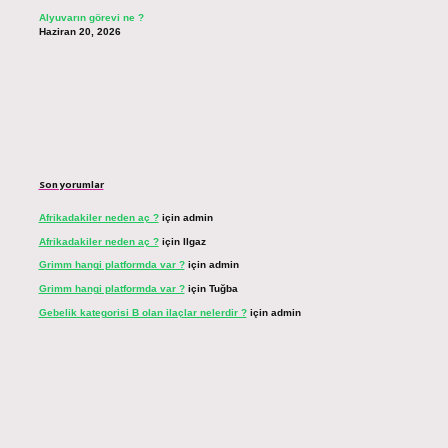
Alyuvarın görevi ne ?
Haziran 20, 2026
Son yorumlar
Afrikadakiler neden aç ?
için
admin
Afrikadakiler neden aç ?
için
Ilgaz
Grimm hangi platformda var ?
için
admin
Grimm hangi platformda var ?
için
Tuğba
Gebelik kategorisi B olan ilaçlar nelerdir ?
için
admin