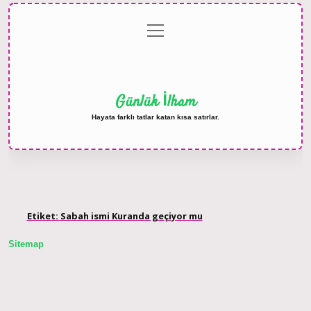
menüyü
Anasayfa
Gizlilik
Yasal
Hakkımızda
aç
Politikası
Uyarı
Günlük İlham
Hayata farklı tatlar katan kısa satırlar.
Etiket:
Sabah ismi Kuranda geçiyor mu
Sitemap