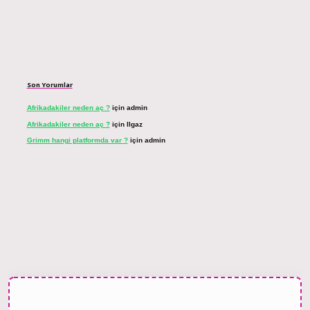
Son Yorumlar
Afrikadakiler neden aç ?
için
admin
Afrikadakiler neden aç ?
için
Ilgaz
Grimm hangi platformda var ?
için
admin
et bahis sitesi