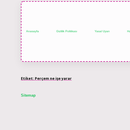
Anasayfa
Gizlilik Politikası
Yasal Uyarı
H
Etiket:
Perçem ne işe yarar
Sitemap