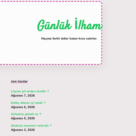
Günlük İlham
Hayata farklı tatlar katan kısa satırlar.
Sidebar
ilbet bahis sitesi
Son Yazılar
Lityum pil neden üretilir ?
Ağustos 7, 2026
Dolby Atmos iyi midir ?
Ağustos 6, 2026
Avlanma günah mı ?
Ağustos 5, 2026
Akdeniz mezeleri nelerdir ?
Ağustos 3, 2026