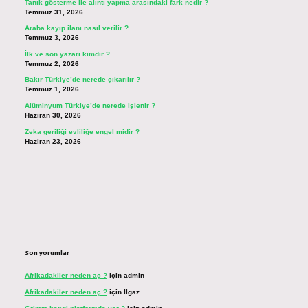
Tanık gösterme ile alıntı yapma arasındaki fark nedir ?
Temmuz 31, 2026
Araba kayıp ilanı nasıl verilir ?
Temmuz 3, 2026
İlk ve son yazarı kimdir ?
Temmuz 2, 2026
Bakır Türkiye’de nerede çıkarılır ?
Temmuz 1, 2026
Alüminyum Türkiye’de nerede işlenir ?
Haziran 30, 2026
Zeka geriliği evliliğe engel midir ?
Haziran 23, 2026
Son yorumlar
Afrikadakiler neden aç ?
için
admin
Afrikadakiler neden aç ?
için
Ilgaz