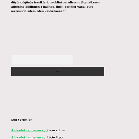
düşündüğünüz içerikleri,
backlinkpanelicomtr@gmail.com
adresine bildirmeniz halinde, ilgili içerikler yasal süre
içerisinde sitemizden kaldırılacaktır.
Arama
Son Yorumlar
Afrikadakiler neden aç ?
için
admin
Afrikadakiler neden aç ?
için
Ilgaz