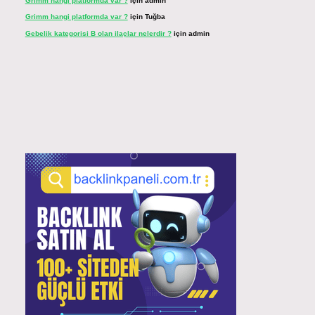
Grimm hangi platformda var ?
için
admin
Grimm hangi platformda var ?
için
Tuğba
Gebelik kategorisi B olan ilaçlar nelerdir ?
için
admin