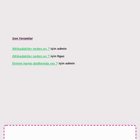
Son Yorumlar
Afrikadakiler neden aç ?
için
admin
Afrikadakiler neden aç ?
için
Ilgaz
Grimm hangi platformda var ?
için
admin
et bahis sitesi