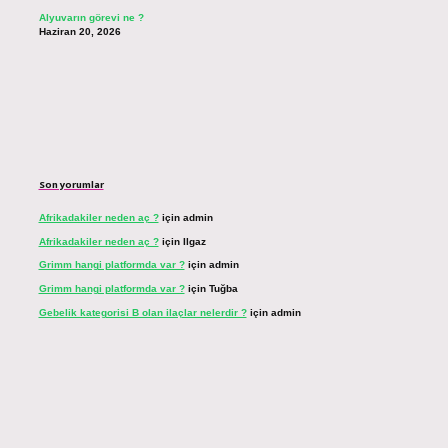
Alyuvarın görevi ne ?
Haziran 20, 2026
Son yorumlar
Afrikadakiler neden aç ?
için
admin
Afrikadakiler neden aç ?
için
Ilgaz
Grimm hangi platformda var ?
için
admin
Grimm hangi platformda var ?
için
Tuğba
Gebelik kategorisi B olan ilaçlar nelerdir ?
için
admin