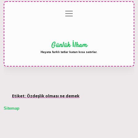
menüyü
Anasayfa
Gizlilik
Yasal
Hakkımızda
aç
Politikası
Uyarı
Günlük İlham
Hayata farklı tatlar katan kısa satırlar.
Etiket:
Özdeşlik olması ne demek
Sitemap