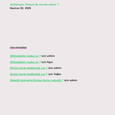
Alüminyum Türkiye’de nerede işlenir ?
Haziran 30, 2026
Son yorumlar
Afrikadakiler neden aç ?
için
admin
Afrikadakiler neden aç ?
için
Ilgaz
Grimm hangi platformda var ?
için
admin
Grimm hangi platformda var ?
için
Tuğba
Gebelik kategorisi B olan ilaçlar nelerdir ?
için
admin