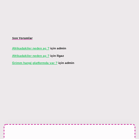
Son Yorumlar
Afrikadakiler neden aç ?
için
admin
Afrikadakiler neden aç ?
için
Ilgaz
Grimm hangi platformda var ?
için
admin
bahis sitesi