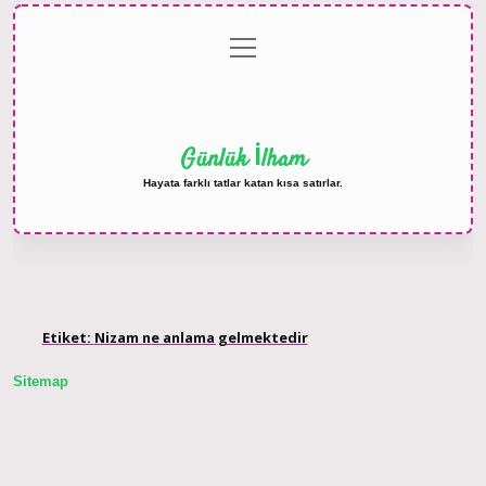
menüyü
Anasayfa
Gizlilik
Yasal
Hakkımızda
aç
Politikası
Uyarı
Günlük İlham
Hayata farklı tatlar katan kısa satırlar.
Etiket:
Nizam ne anlama gelmektedir
Sitemap