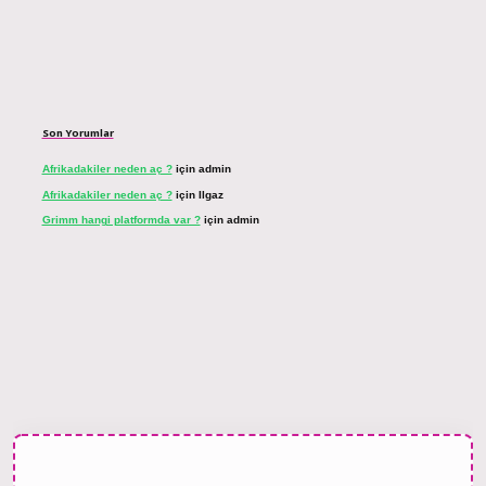
Son Yorumlar
Afrikadakiler neden aç ?
için
admin
Afrikadakiler neden aç ?
için
Ilgaz
Grimm hangi platformda var ?
için
admin
et bahis sitesi