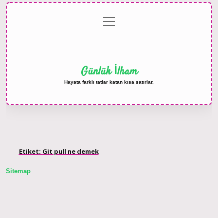
menüyü
Anasayfa
Gizlilik
Yasal
Hakkımızda
aç
Politikası
Uyarı
Günlük İlham
Hayata farklı tatlar katan kısa satırlar.
Etiket:
Git pull ne demek
Sitemap