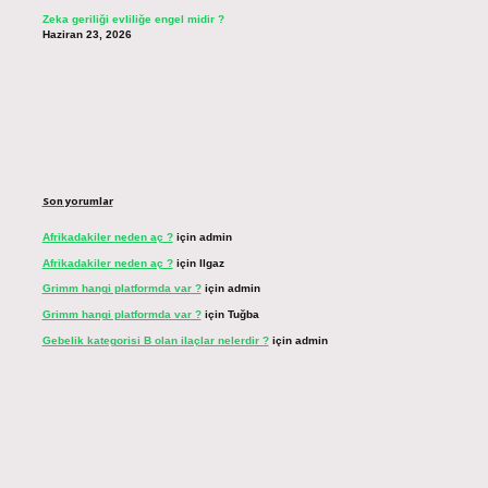
Zeka geriliği evliliğe engel midir ?
Haziran 23, 2026
Son yorumlar
Afrikadakiler neden aç ?
için
admin
Afrikadakiler neden aç ?
için
Ilgaz
Grimm hangi platformda var ?
için
admin
Grimm hangi platformda var ?
için
Tuğba
Gebelik kategorisi B olan ilaçlar nelerdir ?
için
admin