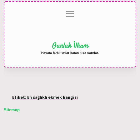
menüyü
Anasayfa
Gizlilik
Yasal
Hakkımızda
aç
Politikası
Uyarı
Günlük İlham
Hayata farklı tatlar katan kısa satırlar.
Etiket:
En sağlıklı ekmek hangisi
Sitemap