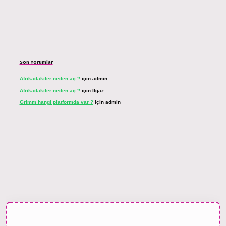
Son Yorumlar
Afrikadakiler neden aç ?
için
admin
Afrikadakiler neden aç ?
için
Ilgaz
Grimm hangi platformda var ?
için
admin
et bahis sitesi