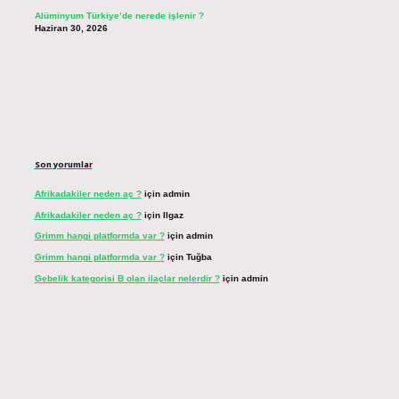
Alüminyum Türkiye’de nerede işlenir ?
Haziran 30, 2026
Son yorumlar
Afrikadakiler neden aç ?
için
admin
Afrikadakiler neden aç ?
için
Ilgaz
Grimm hangi platformda var ?
için
admin
Grimm hangi platformda var ?
için
Tuğba
Gebelik kategorisi B olan ilaçlar nelerdir ?
için
admin