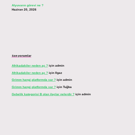
Alyuvarın görevi ne ?
Haziran 20, 2026
Son yorumlar
Afrikadakiler neden aç ?
için
admin
Afrikadakiler neden aç ?
için
Ilgaz
Grimm hangi platformda var ?
için
admin
Grimm hangi platformda var ?
için
Tuğba
Gebelik kategorisi B olan ilaçlar nelerdir ?
için
admin