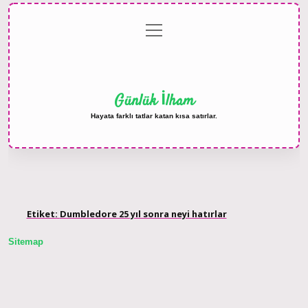
menüyü
Anasayfa
Gizlilik
Yasal
Hakkımızda
aç
Politikası
Uyarı
Günlük İlham
Hayata farklı tatlar katan kısa satırlar.
Etiket:
Dumbledore 25 yıl sonra neyi hatırlar
Sitemap