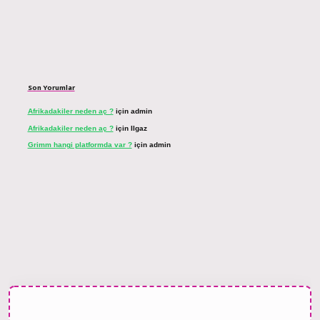
Son Yorumlar
Afrikadakiler neden aç ?
için
admin
Afrikadakiler neden aç ?
için
Ilgaz
Grimm hangi platformda var ?
için
admin
 bahis sitesi