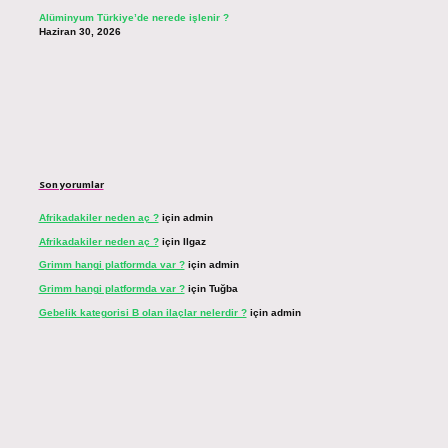
Alüminyum Türkiye’de nerede işlenir ?
Haziran 30, 2026
Son yorumlar
Afrikadakiler neden aç ?
için
admin
Afrikadakiler neden aç ?
için
Ilgaz
Grimm hangi platformda var ?
için
admin
Grimm hangi platformda var ?
için
Tuğba
Gebelik kategorisi B olan ilaçlar nelerdir ?
için
admin