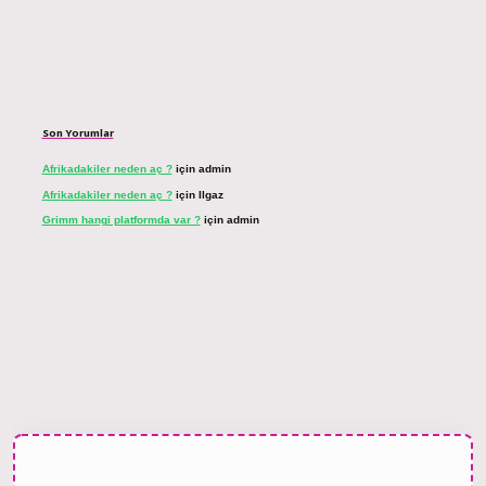
Son Yorumlar
Afrikadakiler neden aç ?
için
admin
Afrikadakiler neden aç ?
için
Ilgaz
Grimm hangi platformda var ?
için
admin
 bahis sitesi