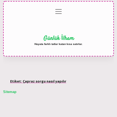
menüyü
Anasayfa
Gizlilik
Yasal
Hakkımızda
aç
Politikası
Uyarı
Günlük İlham
Hayata farklı tatlar katan kısa satırlar.
Etiket:
Çapraz sorgu nasıl yapılır
Sitemap