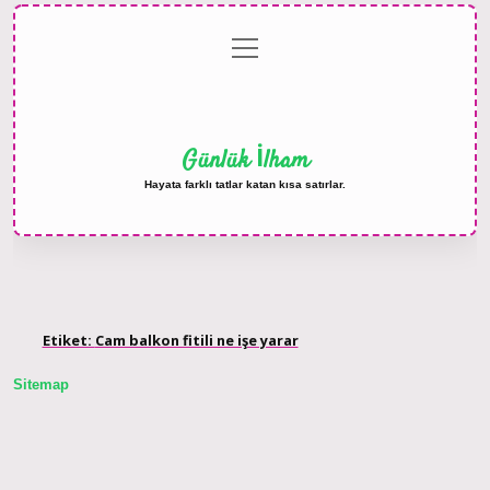
menüyü
Anasayfa
Gizlilik
Yasal
Hakkımızda
aç
Politikası
Uyarı
Günlük İlham
Hayata farklı tatlar katan kısa satırlar.
Etiket:
Cam balkon fitili ne işe yarar
Sitemap