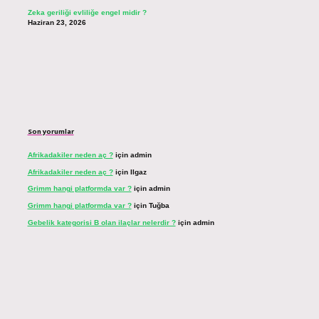
Zeka geriliği evliliğe engel midir ?
Haziran 23, 2026
Son yorumlar
Afrikadakiler neden aç ?
için
admin
Afrikadakiler neden aç ?
için
Ilgaz
Grimm hangi platformda var ?
için
admin
Grimm hangi platformda var ?
için
Tuğba
Gebelik kategorisi B olan ilaçlar nelerdir ?
için
admin