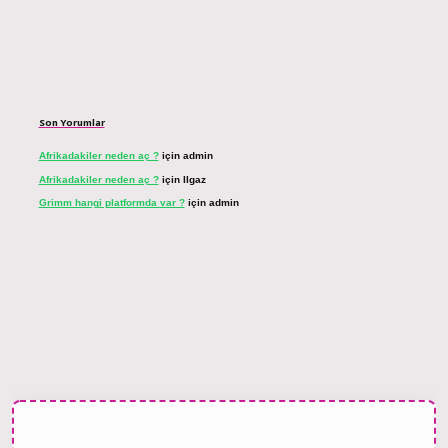
Son Yorumlar
Afrikadakiler neden aç ?
için
admin
Afrikadakiler neden aç ?
için
Ilgaz
Grimm hangi platformda var ?
için
admin
t bahis sitesi