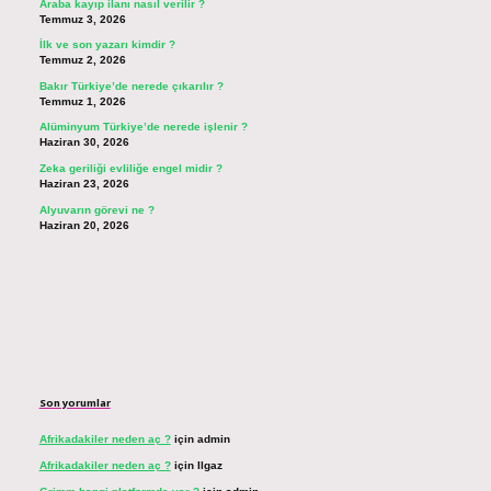
Araba kayıp ilanı nasıl verilir ?
Temmuz 3, 2026
İlk ve son yazarı kimdir ?
Temmuz 2, 2026
Bakır Türkiye’de nerede çıkarılır ?
Temmuz 1, 2026
Alüminyum Türkiye’de nerede işlenir ?
Haziran 30, 2026
Zeka geriliği evliliğe engel midir ?
Haziran 23, 2026
Alyuvarın görevi ne ?
Haziran 20, 2026
Son yorumlar
Afrikadakiler neden aç ?
için
admin
Afrikadakiler neden aç ?
için
Ilgaz