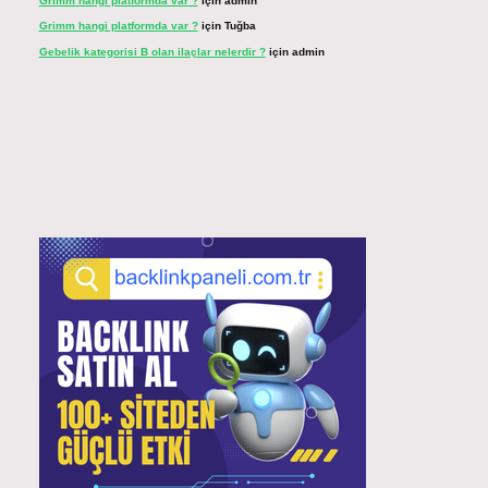
Grimm hangi platformda var ?
için
admin
Grimm hangi platformda var ?
için
Tuğba
Gebelik kategorisi B olan ilaçlar nelerdir ?
için
admin