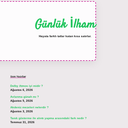
Günlük İlham
Hayata farklı tatlar katan kısa satırlar.
Sidebar
ilbet bahis sitesi
Son Yazılar
Dolby Atmos iyi midir ?
Ağustos 6, 2026
Avlanma günah mı ?
Ağustos 5, 2026
Akdeniz mezeleri nelerdir ?
Ağustos 3, 2026
Tanık gösterme ile alıntı yapma arasındaki fark nedir ?
Temmuz 31, 2026