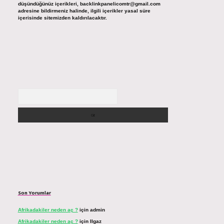
düşündüğünüz içerikleri,
backlinkpanelicomtr@gmail.com
adresine bildirmeniz halinde, ilgili içerikler yasal süre
içerisinde sitemizden kaldırılacaktır.
Arama
Son Yorumlar
Afrikadakiler neden aç ?
için
admin
Afrikadakiler neden aç ?
için
Ilgaz